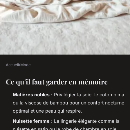
Accueil
›
Mode
MODE
Ce qu'il faut garder en mémoire
Top tendances en lingerie de
nuit pour femmes alliant style
Matières nobles
: Privilégier la soie, le coton pima
et confort
ou la viscose de bambou pour un confort nocturne
optimal et une peau qui respire.
Radegonda
•
28/04/2026 17:03
•
10 min de lecture
Nuisette femme
: La lingerie élégante comme la
nuisette en satin ou la robe de chambre en soie