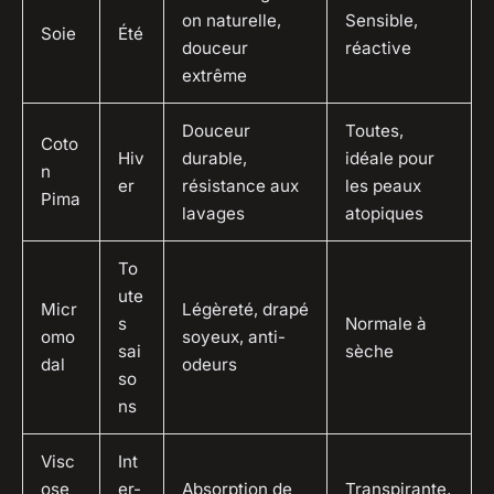
on naturelle,
Sensible,
Soie
Été
douceur
réactive
extrême
Douceur
Toutes,
Coto
Hiv
durable,
idéale pour
n
er
résistance aux
les peaux
Pima
lavages
atopiques
To
ute
Micr
Légèreté, drapé
s
Normale à
omo
soyeux, anti-
sai
sèche
dal
odeurs
so
ns
Visc
Int
ose
er-
Absorption de
Transpirante,