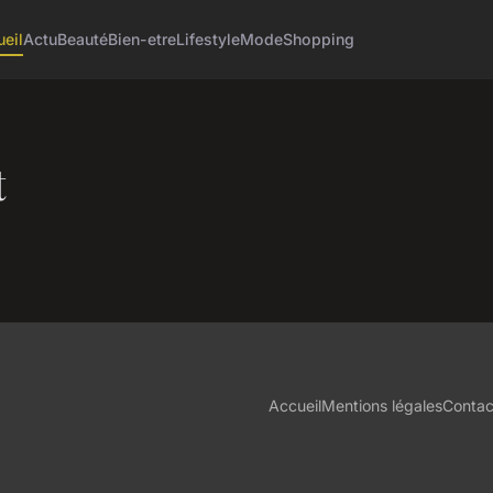
eil
Actu
Beauté
Bien-etre
Lifestyle
Mode
Shopping
t
Accueil
Mentions légales
Contac