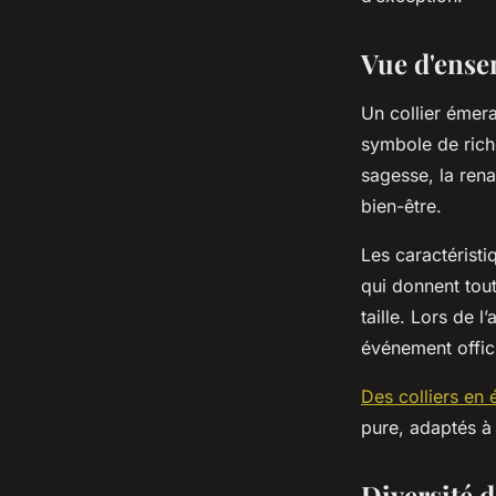
Alix
•
18 septembre 2025
•
4 min de lecture
Vue d'ense
Un collier émera
symbole de riche
sagesse, la rena
bien-être.
Les caractéristi
qui donnent tout
taille. Lors de l
événement offic
Des colliers en
pure, adaptés à
Diversité d