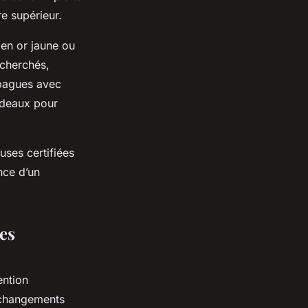
re supérieur.
 en or jaune ou
echerchés,
bagues avec
cadeaux pour
uses certifiées
nce d’un
es
ention
s changements