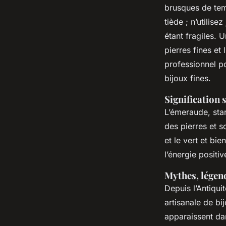
brusques de tem
tiède ; n’utilis
étant fragiles. 
pierres fines et
professionnel po
bijoux fines.
Signification 
L’émeraude, star
des pierres et s
et le vert et bi
l’énergie positi
Mythes, légen
Depuis l’Antiqui
artisanale de bi
apparaissent da