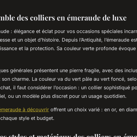
mble des colliers en émeraude de luxe
ude : élégance et éclat pour vos occasions spéciales incarn
sse et un objet d’histoire. Depuis l’Antiquité, l’émeraude es
issance et la protection. Sa couleur verte profonde évoque l
ques générales présentent une pierre fragile, avec des inclus
 son charme. La couleur va du vert pâle au vert foncé, selon 
’achat, il faut considérer l’occasion : un collier sophistiqué 
iel, ou un modèle plus discret pour un usage quotidien.
 émeraude à découvrir
offrent un choix varié : en or, en dia
 chaque style et budget.
es styles et matériaux des colliers en ém