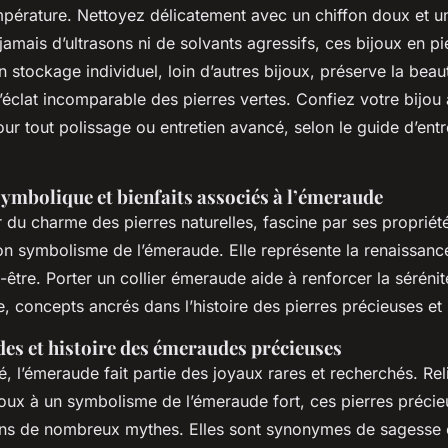
pérature. Nettoyez délicatement avec un chiffon doux et u
ez jamais d’ultrasons ni de solvants agressifs, ces bijoux en p
Un stockage individuel, loin d’autres bijoux, préserve la beau
 l’éclat incomparable des pierres vertes. Confiez votre bijou
ur tout polissage ou entretien avancé, selon le guide d’entr
symbolique et bienfaits associés à l’émeraude
 du charme des pierres naturelles, fascine par ses propriét
on symbolisme de l’émeraude. Elle représente la renaissance
en-être. Porter un collier émeraude aide à renforcer la sérénit
ve, concepts ancrés dans l’histoire des pierres précieuses et 
des et histoire des émeraudes précieuses
té, l’émeraude fait partie des joyaux rares et recherchés. Rel
joux à un symbolisme de l’émeraude fort, ces pierres précie
ns de nombreux mythes. Elles sont synonymes de sagesse e