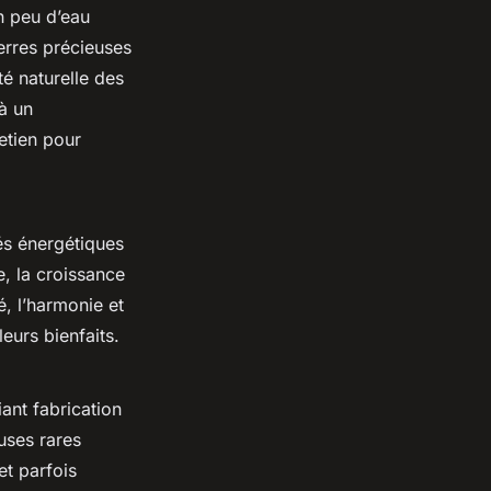
n peu d’eau
ierres précieuses
té naturelle des
 à un
etien pour
és énergétiques
, la croissance
é, l’harmonie et
leurs bienfaits.
iant fabrication
uses rares
t parfois