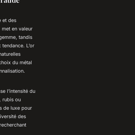
e et des
l met en valeur
 gemme, tandis
x tendance. L’or
naturelles
choix du métal
nnalisation.
e l’intensité du
, rubis ou
s de luxe pour
iversité des
recherchant