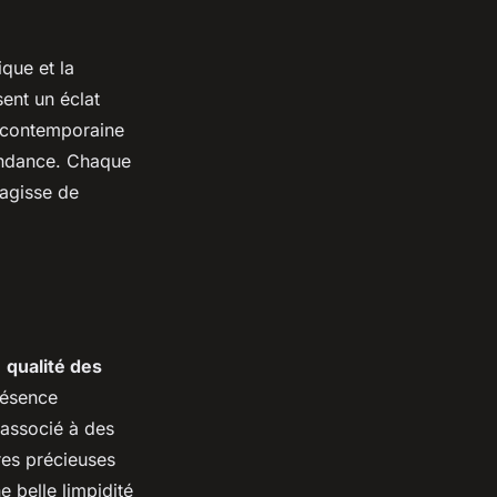
ique et la
sent un éclat
e contemporaine
 tendance. Chaque
’agisse de
a
qualité des
présence
 associé à des
res précieuses
e belle limpidité