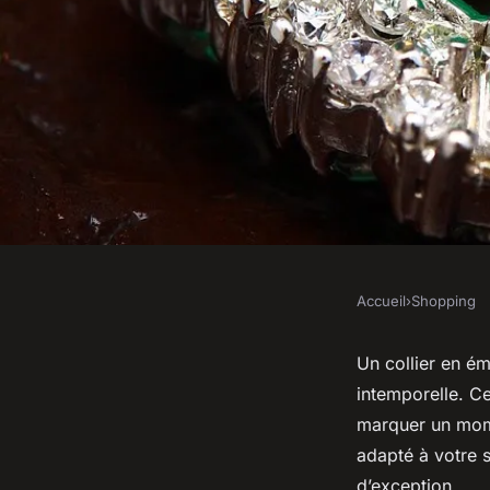
Accueil
›
Shopping
SHOPPING
Collier émeraude : é
Un collier en ém
intemporelle. Ce
pour vos occasions 
marquer un mome
adapté à votre s
d’exception.