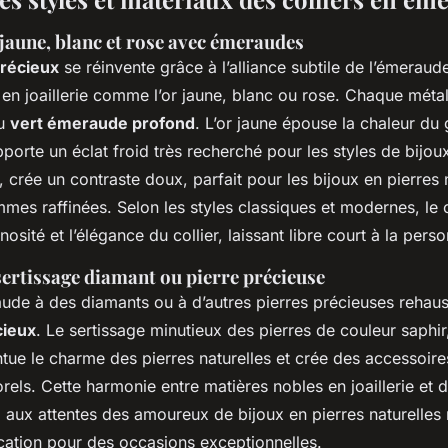
 jaune, blanc et rose avec émeraudes
précieux
se réinvente grâce à l’alliance subtile de l’émeraud
en joaillerie comme l’or jaune, blanc ou rose. Chaque méta
du
vert émeraude profond
. L’or jaune épouse la chaleur du
pporte un éclat froid très recherché pour les styles de bijou
i, crée un contraste doux, parfait pour les bijoux en pierres 
mes raffinées. Selon les styles classiques et modernes, le 
nosité et l’élégance du collier, laissant libre court à la perso
sertissage diamant ou pierre précieuse
ude à des diamants ou à d’autres pierres précieuses rehauss
cieux
. Le sertissage minutieux des pierres de couleur saphir
ue le charme des pierres naturelles et crée des accessoire
ls. Cette harmonie entre matières nobles en joaillerie et d
ux attentes des amoureux de bijoux en pierres naturelles 
ication pour des occasions exceptionnelles.