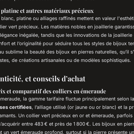
, platine et autres matériaux précieux
blanc, platine ou alliages raffinés mettent en valeur l'esthét
lier vert précieux. Les matières nobles en joaillerie garantis
légance inégalée, tandis que les innovations de la joailleri
nfort et l’originalité pour séduire tous les styles de bijoux
u sublime la beauté des bijoux en pierres naturelles, qu’il s
istes, de créations artisanales ou de modèles sophistiqués.
nticité, et conseils d’achat
x et comparatif des colliers en émeraude
émeraude, la gamme tarifaire fluctue principalement selon l
ses certifiées
, l’alliage utilisé (or jaune ou or blanc) et la 
amants. Un collier vert précieux en or et émeraude, parfois
’acquérir entre 483 € et près de 1 800 €. Les bijoux en pier
nt un vert émeraude profond, surtout si la pierre présente un