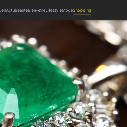
eil
Actu
Beauté
Bien-etre
Lifestyle
Mode
Shopping