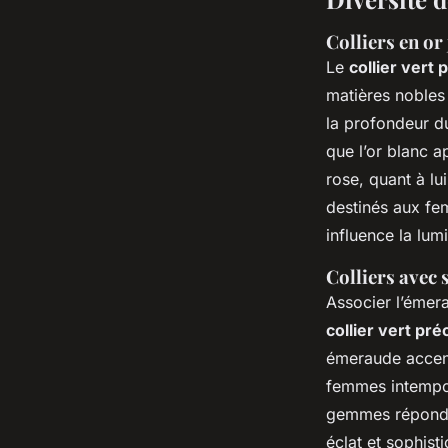
Colliers en or
Le
collier vert 
matières nobles 
la profondeur 
que l’or blanc a
rose, quant à lu
destinés aux fem
influence la lumi
Colliers avec 
Associer l’émera
collier vert pré
émeraude accent
femmes intempore
gemmes répond a
éclat et sophist