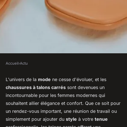
Accueil
›
Actu
ACTU
Comment marier des
L'univers de la
mode
ne cesse d'évoluer, et les
chaussures à talons carrés
sont devenues un
chaussures à talons carrés
incontournable pour les femmes modernes qui
avec des tenues
souhaitent allier élégance et confort. Que ce soit pour
professionnelles?
un rendez-vous important, une réunion de travail ou
simplement pour ajouter du
style
à votre
tenue
Alix
•
21 juin 2024
•
6 min de lecture